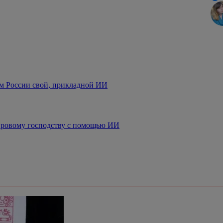
ем России свой, прикладной ИИ
мировому господству с помощью ИИ