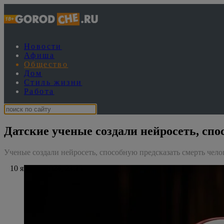
Новости
Афиша
Общество
Дом
Стиль жизни
Работа
Датские ученые создали нейросеть, спо
Ученые создали нейросеть, способную предсказать смерть чело
10 января 2024, 23:15