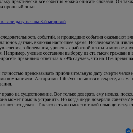
ольку практически все события можно описать словами. Он также
на прошлый опыт.
сказали дату начала 3-й мировой
оследовательность событий, и прошедшие события оказывают вли
ллионов датчан, включая настоящее время. Исследователи изв
увлечения, заболевания, уровень заработной платы и многое дру
 Например, ученые составили выборку из ста тысяч граждан в во
 Нейросеть правильно ответила в 79% случаев, что на 11% превыш
й точностью предсказывать приблизительную дату смерти челове
ми компаниями. Алгоритмы Life2vec остаются в секрете, а сама 
вания.
право на существование. Вот только доверять ему нельзя, поскол
 она может помочь устранить. Но когда люди доверяли советам?
лжают это делать. Так что есть ли смысл в такой помощи искусс