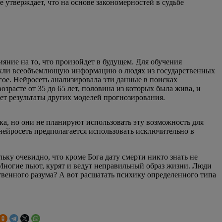
 утверждает, что на основе закономерностей в судьбе
яние на то, что произойдет в будущем. Для обучения
лекли всеобъемлющую информацию о людях из государственных
гое. Нейросеть анализировала эти данные в поисках
зрасте от 35 до 65 лет, половина из которых была жива, и
ает результаты других моделей прогнозирования.
ка, но они не планируют использовать эту возможность для
нейросеть предполагается использовать исключительно в
ьку очевидно, что кроме Бога дату смерти никто знать не
 Многие пьют, курят и ведут неправильный образ жизни. Люди
твенного разума? А вот расшатать психику определенного типа