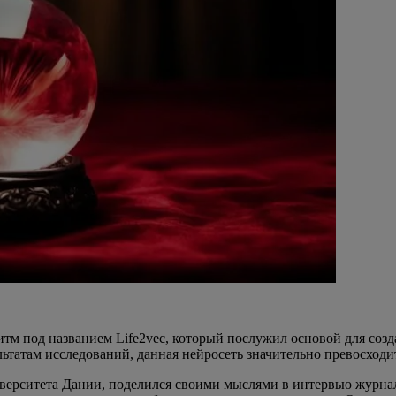
м под названием Life2vec, который послужил основой для созд
ьтатам исследований, данная нейросеть значительно превосходи
ерситета Дании, поделился своими мыслями в интервью журналу 