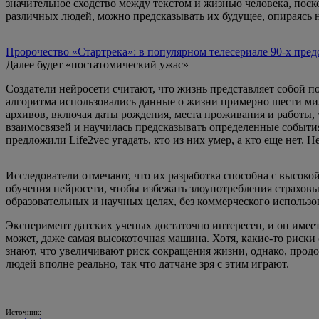
значительное сходство между текстом и жизнью человека, поск
различных людей, можно предсказывать их будущее, опираясь 
Пророчество «Стартрека»: в популярном телесериале 90-х пред
Далее будет «постатомический ужас»
Создатели нейросети считают, что жизнь представляет собой п
алгоритма использовались данные о жизни примерно шести ми
архивов, включая даты рождения, места проживания и работы, 
взаимосвязей и научилась предсказывать определенные события.
предложили Life2vec угадать, кто из них умер, а кто еще нет.
Исследователи отмечают, что их разработка способна с высоко
обучения нейросети, чтобы избежать злоупотребления страховы
образовательных и научных целях, без коммерческого использо
Эксперимент датских ученых достаточно интересен, и он имеет 
может, даже самая высокоточная машина. Хотя, какие-то риски
знают, что увеличивают риск сокращения жизни, однако, продо
людей вполне реально, так что датчане зря с этим играют.
Источник: