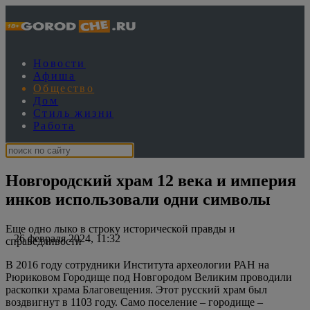
Новости
Афиша
Общество
Дом
Стиль жизни
Работа
Новгородский храм 12 века и империя
инков использовали одни символы
Еще одно лыко в строку исторической правды и
26 февраля 2024, 11:32
справедливости
В 2016 году сотрудники Института археологии РАН на
Рюриковом Городище под Новгородом Великим проводили
раскопки храма Благовещения. Этот русский храм был
воздвигнут в 1103 году. Само поселение – городище –