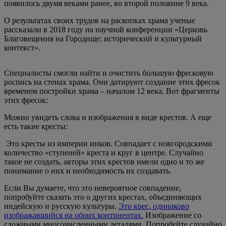
появилось двумя веками ранее, во второй половине 9 века.
О результатах своих трудов на раскопках храма ученые
рассказали в 2018 году на научной конференции «Церковь
Благовещения на Городище: исторический и культурный
контекст».
Специалисты смогли найти и очистить большую фресковую
роспись на стенах храма. Они датируют создание этих фресок
временем постройки храма – началом 12 века. Вот фрагменты
этих фресок:
Можно увидеть слова и изображения в виде крестов. А еще
есть такие кресты:
Это кресты из империи инков. Совпадает с новгородскими
количество «ступеней» креста и круг в центре. Случайно
такое не создать, авторы этих крестов имели одно и то же
понимание о них и необходимость их создавать.
Если Вы думаете, что это невероятное совпадение,
попробуйте сказать это о других крестах, объединяющих
индейскую и русскую культуры.
Это крес, одинаково
изображавшийся на обоих континентах.
Изображение со
сложными многочисленными деталями. Попробуйте случайно