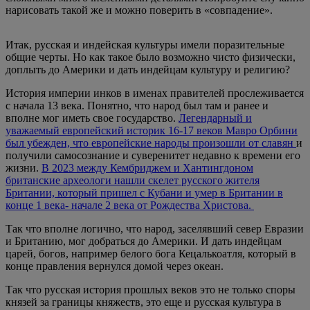
нарисовать такой же и можно поверить в «совпадение».
Итак, русская и индейская культуры имели поразительные
общие черты. Но как такое было возможно чисто физически,
доплыть до Америки и дать индейцам культуру и религию?
История империи инков в именах правителей прослеживается
с начала 13 века. Понятно, что народ был там и ранее и
вполне мог иметь свое государство.
Легендарный и
уважаемый европейский историк 16-17 веков Мавро Орбини
был убежден, что европейские народы произошли от славян
и
получили самосознание и суверенитет недавно к времени его
жизни.
В 2023 между Кембриджем и Хантингдоном
британские археологи нашли скелет русского жителя
Британии, который пришел с Кубани и умер в Британии в
конце 1 века- начале 2 века от Рождества Христова.
Так что вполне логично, что народ, заселявший север Евразии
и Британию, мог добраться до Америки. И дать индейцам
царей, богов, например белого бога Кецалькоатля, который в
конце правления вернулся домой через океан.
Так что русская история прошлых веков это не только споры
князей за границы княжеств, это еще и русская культура в