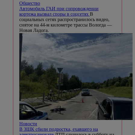
Общество
Автомобиль ГАИ при сопровождении
кортежа вызвал споры в соцсетях
В
социальных сетях распространилось видео,
снятое на 44-м километре трассы Вологда —
Новая Ладога.
Новости
В ЗШК сбили подростка, ехавшего на
электросамокате
ДТП случилось в субботу на