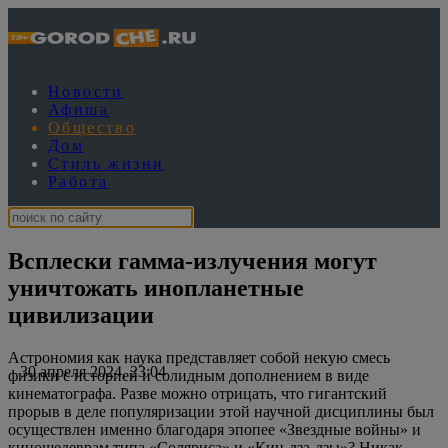
Новости
Афиша
Общество
Дом
Стиль жизни
Работа
Всплески гамма-излучения могут
уничтожать инопланетные
цивилизации
Астрономия как наука представляет собой некую смесь
30 апреля 2024, 23:04
физики с историей и солидным дополнением в виде
кинематографа. Разве можно отрицать, что гигантский
прорыв в деле популяризации этой научной дисциплины был
осуществлен именно благодаря эпопее «Звездные войны» и
киношедеврам типа «Соляриса» и «Кин-дза-дзы»? Никак