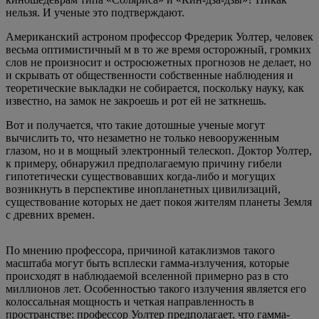
нельзя. И ученые это подтверждают.
Американский астроном профессор Фредерик Уолтер, человек
весьма оптимистичный м в то же время осторожный, громких
слов не произносит и остросюжетных прогнозов не делает, но
и скрывать от общественности собственные наблюдения и
теоретические выкладки не собирается, поскольку науку, как
известно, на замок не закроешь и рот ей не заткнешь.
Вот и получается, что такие дотошные ученые могут
вычислить то, что незаметно не только невооруженным
глазом, но и в мощный электронный телескоп. Доктор Уолтер,
к примеру, обнаружил предполагаемую причину гибели
гипотетически существовавших когда-либо и могущих
возникнуть в перспективе инопланетных цивилизаций,
существование которых не дает покоя жителям планеты Земля
с древних времен.
По мнению профессора, причиной катаклизмов такого
масштаба могут быть всплески гамма-излучения, которые
происходят в наблюдаемой вселенной примерно раз в сто
миллионов лет. Особенностью такого излучения является его
колоссальная мощность и четкая направленность в
пространстве: профессор Уолтер предполагает, что гамма-