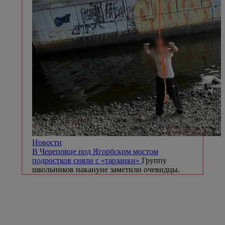
Новости
В Череповце под Ягорбским мостом
подростков сняли с «тарзанки»
Группу
школьников накануне заметили очевидцы.