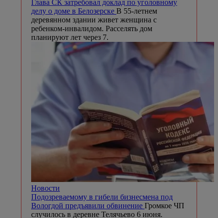
Глава СК затребовал доклад по уголовному
делу о доме в Белозерске
В 55-летнем
деревянном здании живет женщина с
ребенком-инвалидом. Расселять дом
планируют лет через 7.
Новости
Подозреваемому в гибели бизнесмена под
Вологдой предъявили обвинение
Громкое ЧП
случилось в деревне Телячьево 6 июня.