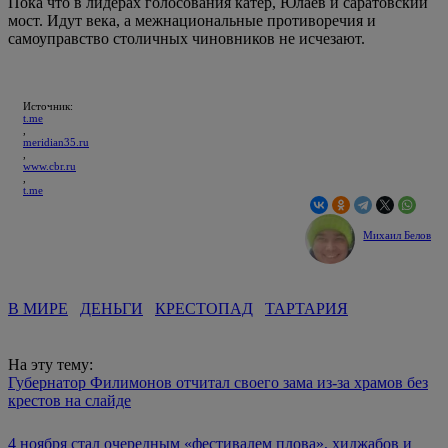
Пока что в лидерах голосования катер, Юлаев и саратовский
мост. Идут века, а межнациональные противоречия и
самоуправство столичных чиновников не исчезают.
Источник:
t.me
,
meridian35.ru
,
www.cbr.ru
,
t.me
Михаил Белов
В МИРЕ
ДЕНЬГИ
КРЕСТОПАД
ТАРТАРИЯ
На эту тему:
Губернатор Филимонов отчитал своего зама из-за храмов без
крестов на слайде
4 ноября стал очередным «фестивалем плова», хиджабов и