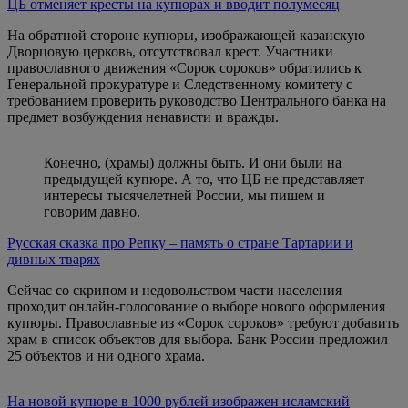
ЦБ отменяет кресты на купюрах и вводит полумесяц
На обратной стороне купюры, изображающей казанскую
Дворцовую церковь, отсутствовал крест. Участники
православного движения «Сорок сороков» обратились к
Генеральной прокуратуре и Следственному комитету с
требованием проверить руководство Центрального банка на
предмет возбуждения ненависти и вражды.
Конечно, (храмы) должны быть. И они были на
предыдущей купюре. А то, что ЦБ не представляет
интересы тысячелетней России, мы пишем и
говорим давно.
Русская сказка про Репку – память о стране Тартарии и
дивных тварях
Сейчас со скрипом и недовольством части населения
проходит онлайн-голосование о выборе нового оформления
купюры. Православные из «Сорок сороков» требуют добавить
храм в список объектов для выбора. Банк России предложил
25 объектов и ни одного храма.
На новой купюре в 1000 рублей изображен исламский