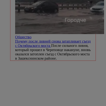
Общество
Почему после ливней снова затапливает съезд
с Октябрьского моста
После сильного ливня,
который прошел в Череповце накануне, вновь
оказался затоплен съезд с Октябрьского моста
в Зашекснинском районе.