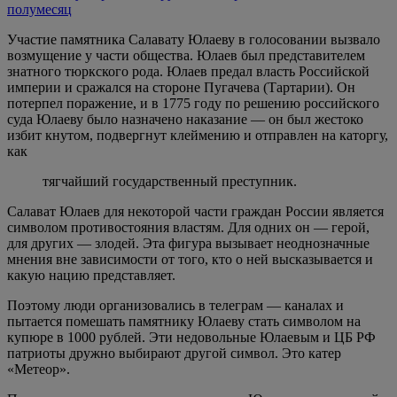
полумесяц
Участие памятника Салавату Юлаеву в голосовании вызвало
возмущение у части общества. Юлаев был представителем
знатного тюркского рода. Юлаев предал власть Российской
империи и сражался на стороне Пугачева (Тартарии). Он
потерпел поражение, и в 1775 году по решению российского
суда Юлаеву было назначено наказание — он был жестоко
избит кнутом, подвергнут клеймению и отправлен на каторгу,
как
тягчайший государственный преступник.
Салават Юлаев для некоторой части граждан России является
символом противостояния властям. Для одних он — герой,
для других — злодей. Эта фигура вызывает неоднозначные
мнения вне зависимости от того, кто о ней высказывается и
какую нацию представляет.
Поэтому люди организовались в телеграм — каналах и
пытается помешать памятнику Юлаеву стать символом на
купюре в 1000 рублей. Эти недовольные Юлаевым и ЦБ РФ
патриоты дружно выбирают другой символ. Это катер
«Метеор».