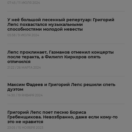
07:45 / 11 ИЮЛЯ 2024
У неё большой песенный репертуар: Григорий
Лепс похвастался музыкальными
способностями молодой невесты
05:58 / 9 ИЮЛЯ 2024
Лепс проклинает, Газманов отменил концерты
после теракта, а Филипп Киркоров опять
отличился
21:22 / 26 МАРТА 2024
Максим Фадеев и Григорий Лепс решили спеть
дуэтом
14:30 / 19 ЯНВАРЯ 2024
Григорий Лепс поет песню Бориса
Гребенщикова. Невозбранно, даже если кому-то
это не нравится
23:05 / 15 НОЯБРЯ 2023