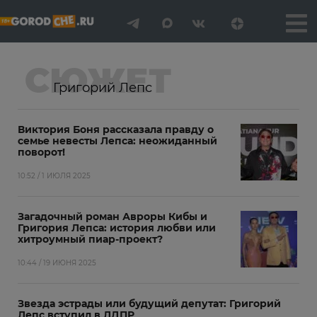
СЮЖЕТ
Григорий Лепс
Виктория Боня рассказала правду о
семье невесты Лепса: неожиданный
поворот!
10:52 / 1 ИЮЛЯ 2025
Загадочный роман Авроры Кибы и
Григория Лепса: история любви или
хитроумный пиар-проект?
10:44 / 19 ИЮНЯ 2025
Звезда эстрады или будущий депутат: Григорий
Лепс вступил в ЛДПР