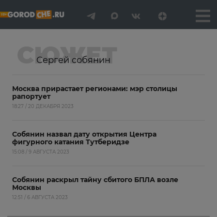
СЮЖЕТ
Сергей собянин
Москва прирастает регионами: мэр столицы
рапортует
18:27 / 20 ДЕКАБРЯ 2023
Собянин назвал дату открытия Центра
фигурного катания Тутберидзе
15:08 / 9 АВГУСТА 2023
Собянин раскрыл тайну сбитого БПЛА возле
Москвы
12:51 / 6 АВГУСТА 2023