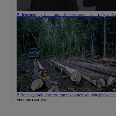
В Череповце уголовник избил человека на автобусной
В Вологодской области пресекли незаконную рубку ле
местного жителя