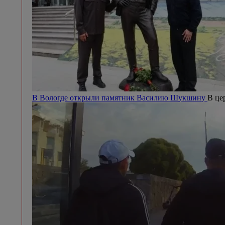
В Вологде открыли памятник Василию Шукшину
В це