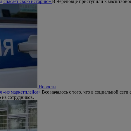
од спасает свою историю»
В Череповце приступили к масштабной
Новости
я «из маркетплейса»
Все началось с того, что в социальной сет
 из сотрудников.