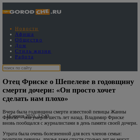
Новости
Афиша
Общество
Дом
Стиль жизни
Работа
Отец Фриске о Шепелеве в годовщину
смерти дочери: «Он просто хочет
сделать нам плохо»
Вчера была годовщина смерти известной певицы Жанны
16 июня 2021, 12:40
Фриске – она умерла шесть лет назад. Владимир Фриске
вновь пообщался с журналистами в день памяти своей дочери.
Утрата была очень болезненной для всех членов семьи:
родители певицы, друзья даже спустя столько лет не могут