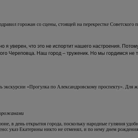
здравил горожан со сцены, стоящей на перекрестке Советского
 но я уверен, что это не испортит нашего настроения. Пото
ого Череповца. Наш город – труженик. Но мы гордимся не т
сь экскурсии «Прогулка по Александровскому проспекту». Для ж
 горожанами
юне, в день открытия города, поскольку народные гуляния удобн
о: указ Екатерины никто не отменял, и по нему днем рождения 