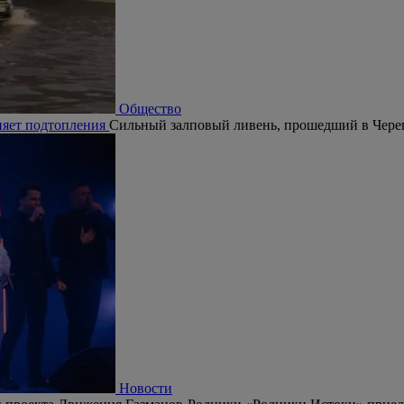
Общество
няет подтопления
Сильный залповый ливень, прошедший в Череп
Новости