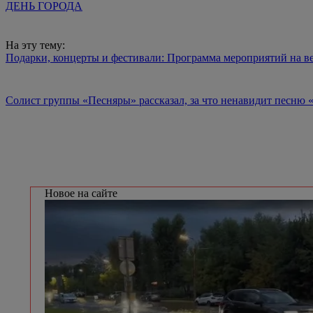
ДЕНЬ ГОРОДА
На эту тему:
Подарки, концерты и фестивали: Программа мероприятий на в
Солист группы «Песняры» рассказал, за что ненавидит песню 
Новое на сайте