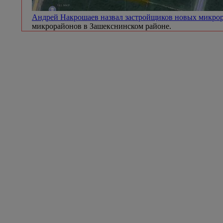
Андрей Накрошаев назвал застройщиков новых микр
микрорайонов в Зашекснинском районе.