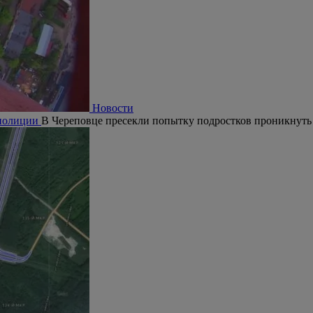
Новости
 полиции
В Череповце пресекли попытку подростков проникнуть