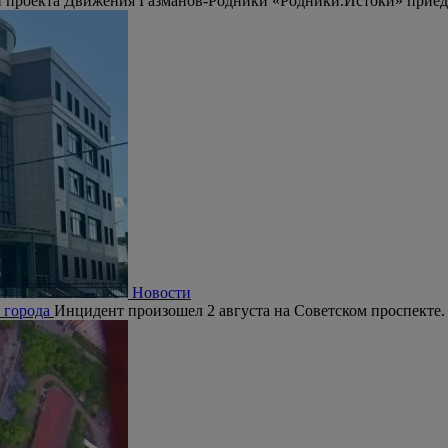
 проекта Движения Газманов-Родники «Родники.Истоки» приедут
Новости
е города
Инцидент произошел 2 августа на Советском проспекте.