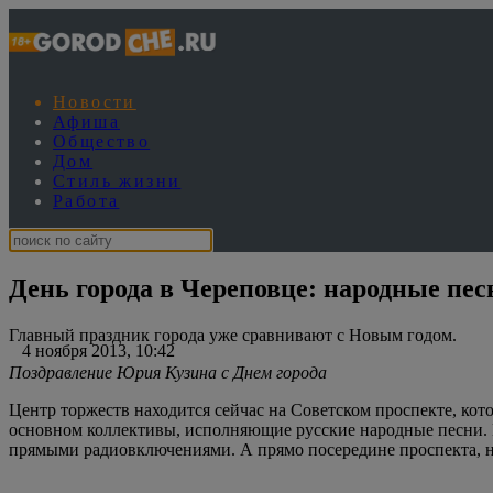
Новости
Афиша
Общество
Дом
Стиль жизни
Работа
День города в Череповце: народные песн
Главный праздник города уже сравнивают с Новым годом.
4 ноября 2013, 10:42
Поздравление Юрия Кузина с Днем города
Центр торжеств находится сейчас на Советском проспекте, кот
основном коллективы, исполняющие русские народные песни. 
прямыми радиовключениями. А прямо посередине проспекта, на