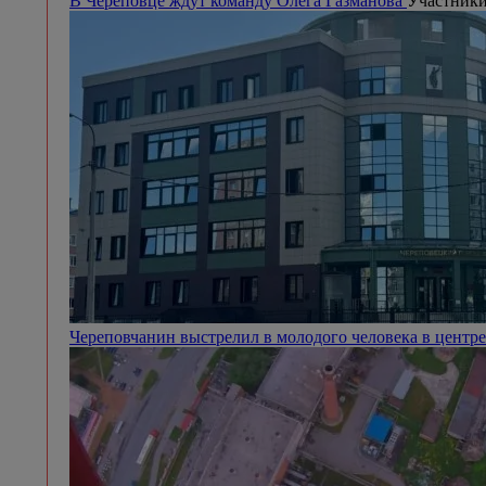
В Череповце ждут команду Олега Газманова
Участники
Череповчанин выстрелил в молодого человека в центр