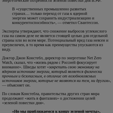
энергетические потребности зеленой повестки дня ВЭФ.
В «существенных промышленно развитых
странах… только переход от газа к ядерной
энергии может сохранить индустриализацию и
конкурентоспособность», — отметил Свантессон.
Эксперты утверждают, что снижение выбросов углекислого
газа на самом деле не является стоящей целью для отдельной
страны или во всем мире. Потенциальный вред газа неясен и
преувеличен, в то время как преимущества упускаются из
виду.
Доктор Джон Констебл, директор по энергетике Net Zero
Watch, сказал, что «жизнь рядом с Россией фокусирует
внимание». Шведы хотят «
закрепить свою экономику на
ядерном источнике энергии, который является физически
прочным и безопасным, в отличие от возобновляемых
источников энергии, которые не являются ни тем, ни другим»
,
— объясняет он.
По словам Констебла, правительства других стран мира
продолжают «жить в фантазиях» о достижении целей
«зеленой повестки дня».
«Но мы приближаемся к концу зеленой мечты»,