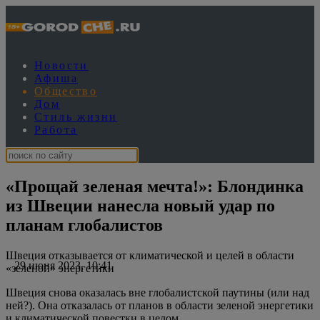
Новости
Афиша
Общество
Дом
Стиль жизни
Работа
«Прощай зеленая мечта!»: Блондинка
из Швеции нанесла новый удар по
планам глобалистов
Швеция отказывается от климатической и целей в области
29 июня 2023, 10:41
«зеленой» энергетики
Швеция снова оказалась вне глобалистской паутины (или над
ней?). Она отказалась от планов в области зеленой энергетики
и климатической повестки в целом.