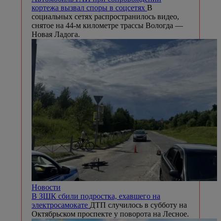
кортежа вызвал споры в соцсетях
В
социальных сетях распространилось видео,
снятое на 44-м километре трассы Вологда —
Новая Ладога.
Новости
В ЗШК сбили подростка, ехавшего на
электросамокате
ДТП случилось в субботу на
Октябрьском проспекте у поворота на Лесное.