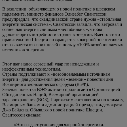
В заявлении, объявляющем о новой политике в шведском
парламенте, министр финансов Элизабет Свантессон
предупредила, что скандинавской стране нужна «стабильная
энергетическая система». Свантессон заявила, что ветровая и
солнечная энергия слишком «нестабильны», чтобы
удовлетворить потребности страны в энергии. Вместо этого
правительство Швеции возвращается к ядерной энергетике и
отказывается от своих целей в пользу «100% возобновляемых
источников энергии».
Этот шаг нанес серьезный удар по ненадежным и
неэффективным технологиям.
Страны подталкивают к «возобновляемым источникам
энергии» для достижения целей «зеленой» повестки дня
Всемирного экономического форума (ВЭФ).
Зеленая повестка ВЭФ активно продвигается Организацией
Объединенных Наций, Всемирной организацией
здравоохранения (ВОЗ), Парижским соглашением по климату,
Всемирным банком и администрацией президента-демократа
Джо Байдена. Объявляя о новой политике Швеции,
Свантессон сказала:
«Это создает условия для ядерной энергетики.