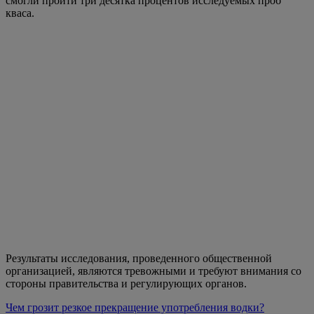
смогли пройти три десятка процентов исследуемых проб
кваса.
Результаты исследования, проведенного общественной
организацией, являются тревожными и требуют внимания со
стороны правительства и регулирующих органов.
Чем грозит резкое прекращение употребления водки?