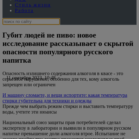
Стиль жизни
Работа
Губит людей не пиво: новое
исследование рассказывает о скрытой
опасности популярного русского
напитка
Опасность излишнего содержания алкоголя в квасе - это
11 сентября 2023, 10:48
серьезное нарушение, особенно для тех, кому алкоголь
запрещен или ограничен
И машину сломаете, и вещи испортите: какая температура
стирки губительна для техники и одежды
Прежде чем выбрать режим стирки и выставить температуру
воды, учтите эти нюансы
Национальный союз защиты прав потребителей сделал
экспертизу в лаборатории и выявили в популярном русском
напитке превышение доли алкоголя втрое. Испытание не