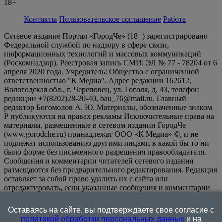
18+
Контакты
Пользовательское соглашение
Работа
Сетевое издание Портал «ГородЧе» (18+) зарегистрировано
Федеральной службой по надзору в сфере связи,
информационных технологий и массовых коммуникаций
(Роскомнадзор). Реестровая запись СМИ: ЭЛ № 77 - 78204 от 6
апреля 2020 года. Учредитель: Общество с ограниченной
ответственностью "К Медиа". Адрес редакции 162612,
Вологодская обл., г. Череповец, ул. Гоголя, д. 43, телефон
редакции +7(8202)28-20-40, bau_76@mail.ru. Главный
редактор Богомолов А. Ю. Материалы, обозначенные знаком
Р публикуются на правах рекламы Исключительные права на
материалы, размещенные в сетевом издании ГородЧе
(www.gorodche.ru) принадлежат ООО «К Медиа» ©, и не
подлежат использованию другими лицами в какой бы то ни
было форме без письменного разрешения правообладателя.
Сообщения и комментарии читателей сетевого издания
размещаются без предварительного редактирования. Редакция
оставляет за собой право удалить их с сайта или
отредактировать, если указанные сообщения и комментарии
являются злоупотреблением свободой массовой информации
или нарушением иных требований закона.
На
Оставаясь на сайте, вы подтверждаете свое согласие с
информационном ресурсе применяются рекомендательные
политикой обработки персональных данных
и на