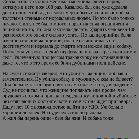
Сначала она с особой жестокостью убила своего парня,
воткнув в него нож 108 раз. Казалось бы, она уже сделала
достаточно, чтобы до самой смерти быть изолированной за
толстыми стенами от нормальных людей. Но это было только
начало. Сил у нее было много, наркотик снял ограничения
психики на то, что она захотела сделать. Ударить человека 108
раз ножом это значит сильно устать. Но калифорнийка была
именно сильной женщиной, она не остановилась на
достигнутом и изрезала до смерти этим ножом еще и собаку.
После она устроила некий перфоманс и начала резать ножом и
себя. Увлеченную процессом траковкурку не останавливало
даже то, что в это время ее били дубинками полицейские.
На суде психиатр заверил, что убийца - женщина добрая и
замечательная. Ну убила собаку и мужчину, с кем не бывает?
Она больше так не будет, вот и сама плачет в подтверждение.
Суд не посчитал, что женщине поплакать еще проще, чем
орудовать ножом и признал неадекватку виновной в убийстве
без отягчающих обстоятельств и сейчас она ждет приговора.
Дадут лет 10 с возможностью выйти по УДО. Уж больно
хороший человек. На суде ведь сильно рыдала.
А жил бы парень один - был бы жив. И собака тоже.