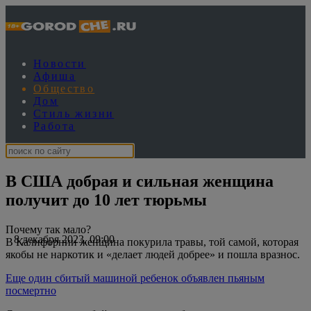
Новости
Афиша
Общество
Дом
Стиль жизни
Работа
В США добрая и сильная женщина
получит до 10 лет тюрьмы
Почему так мало?
8 декабря 2023, 09:00
В Калифорнии женщина покурила травы, той самой, которая
якобы не наркотик и «делает людей добрее» и пошла вразнос.
Еще один сбитый машиной ребенок объявлен пьяным
посмертно