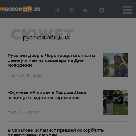
СЮЖЕТ
русская община
Русский двор в Череповце: стенка на
стенку и чай из самовара на Дне
молодежи
17:53 / 28 ИЮНЯ 2025
«Русская община» в Баку-на-Неве
защищает задницы горожанок
09:47 / 24 МАЯ 2025
В Саратове исламист пришел оскорблять
православных в храм