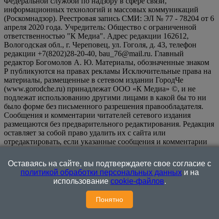
Федеральной службой по надзору в сфере связи,
информационных технологий и массовых коммуникаций
(Роскомнадзор). Реестровая запись СМИ: ЭЛ № 77 - 78204 от 6
апреля 2020 года. Учредитель: Общество с ограниченной
ответственностью "К Медиа". Адрес редакции 162612,
Вологодская обл., г. Череповец, ул. Гоголя, д. 43, телефон
редакции +7(8202)28-20-40, bau_76@mail.ru. Главный
редактор Богомолов А. Ю. Материалы, обозначенные знаком
Р публикуются на правах рекламы Исключительные права на
материалы, размещенные в сетевом издании ГородЧе
(www.gorodche.ru) принадлежат ООО «К Медиа» ©, и не
подлежат использованию другими лицами в какой бы то ни
было форме без письменного разрешения правообладателя.
Сообщения и комментарии читателей сетевого издания
размещаются без предварительного редактирования. Редакция
оставляет за собой право удалить их с сайта или
отредактировать, если указанные сообщения и комментарии
являются злоупотреблением свободой массовой информации
или нарушением иных требований закона.
На
Оставаясь на сайте, вы подтверждаете свое согласие с
информационном ресурсе применяются рекомендательные
политикой обработки персональных данных
и на
технологии (информационные технологии предоставления
использование
cookie-файлов
.
информации на основе сбора, систематизации и анализа
сведений, относящихся к предпочтениям пользователей сети
Понятно
"Интернет", находящихся на территории Российской
Федерации)