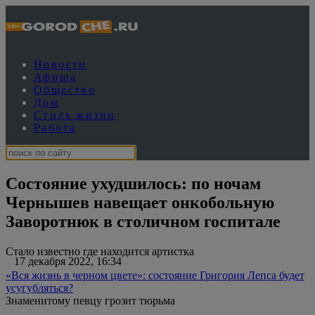
Новости
Афиша
Общество
Дом
Стиль жизни
Работа
Состояние ухудшилось: по ночам
Чернышев навещает онкобольную
Заворотнюк в столичном госпитале
Стало известно где находится артистка
17 декабря 2022, 16:34
«Вся жизнь в черном цвете»: состояние Григория Лепса будет
усугубляться?
Знаменитому певцу грозит тюрьма