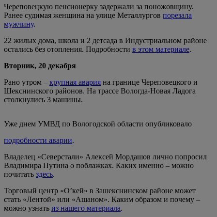
Череповецкую пенсионерку задержали за поножовщину.
Ранее судимая женщина на улице Металлургов
порезала
мужчину
.
22 жилых дома, школа и 2 детсада в Индустриальном районе
остались без отопления. Подробности
в этом материале
.
Вторник, 20 декабря
Рано утром –
крупная авария
на границе Череповецкого и
Шекснинского районов. На трассе Вологда-Новая Ладога
столкнулись 3 машины.
Уже днем УМВД по Вологодской области опубликовало
подробности аварии
.
Владелец «Северстали» Алексей Мордашов лично попросил
Владимира Путина о поблажках. Каких именно – можно
почитать
здесь
.
Торговый центр «О’кей» в Зашекснинском районе может
стать «Лентой» или «Ашаном». Каким образом и почему –
можно узнать
из нашего материала
.