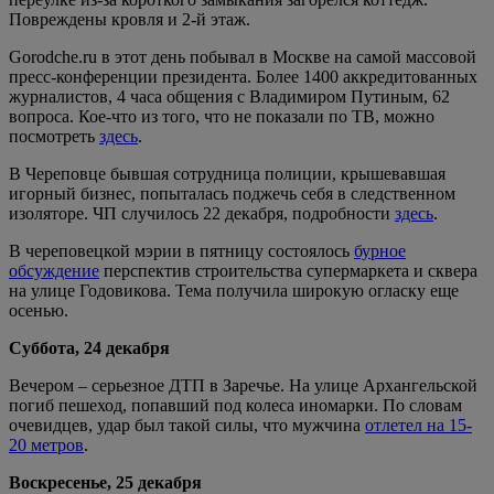
Повреждены кровля и 2-й этаж.
Gorodche.ru в этот день побывал в Москве на самой массовой
пресс-конференции президента. Более 1400 аккредитованных
журналистов, 4 часа общения с Владимиром Путиным, 62
вопроса. Кое-что из того, что не показали по ТВ, можно
посмотреть
здесь
.
В Череповце бывшая сотрудница полиции, крышевавшая
игорный бизнес, попыталась поджечь себя в следственном
изоляторе. ЧП случилось 22 декабря, подробности
здесь
.
В череповецкой мэрии в пятницу состоялось
бурное
обсуждение
перспектив строительства супермаркета и сквера
на улице Годовикова. Тема получила широкую огласку еще
осенью.
Суббота, 24 декабря
Вечером – серьезное ДТП в Заречье. На улице Архангельской
погиб пешеход, попавший под колеса иномарки. По словам
очевидцев, удар был такой силы, что мужчина
отлетел на 15-
20 метров
.
Воскресенье, 25 декабря