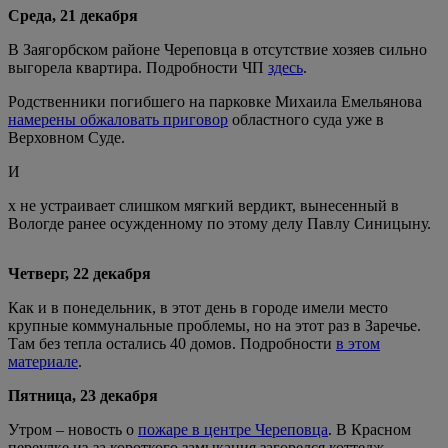
Среда, 21 декабря
В Заягорбском районе Череповца в отсутствие хозяев сильно
выгорела квартира. Подробности ЧП
здесь
.
Родственники погибшего на парковке Михаила Емельянова
намерены обжаловать приговор
областного суда уже в
Верховном Суде.
И
х не устраивает слишком мягкий вердикт, вынесенный в
Вологде ранее осужденному по этому делу Павлу Синицыну.
Четверг, 22 декабря
Как и в понедельник, в этот день в городе имели место
крупные коммунальные проблемы, но на этот раз в Заречье.
Там без тепла остались 40 домов. Подробности
в этом
материале
.
Пятница, 23 декабря
Утром – новость о
пожаре в центре Череповца
. В Красном
переулке из-за короткого замыкания загорелся коттедж.