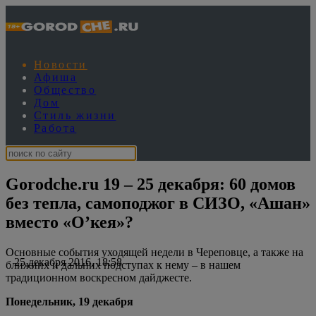
Новости
Афиша
Общество
Дом
Стиль жизни
Работа
Gorodche.ru 19 – 25 декабря: 60 домов
без тепла, самоподжог в СИЗО, «Ашан»
вместо «О’кея»?
Основные события уходящей недели в Череповце, а также на
25 декабря 2016, 18:58
ближних и дальних подступах к нему – в нашем
традиционном воскресном дайджесте.
Понедельник, 19 декабря