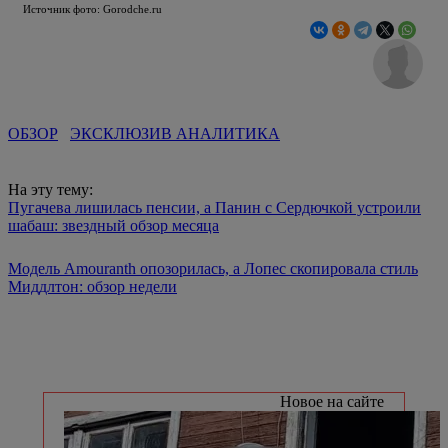
Источник фото: Gorodche.ru
ОБЗОР
ЭКСКЛЮЗИВ АНАЛИТИКА
На эту тему:
Пугачева лишилась пенсии, а Панин с Сердючкой устроили
шабаш: звездный обзор месяца
Модель Amouranth опозорилась, а Лопес скопировала стиль
Миддлтон: обзор недели
Новое на сайте