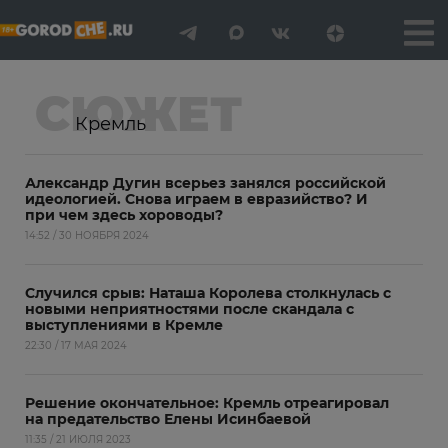
СЮЖЕТ
Кремль
Александр Дугин всерьез занялся российской
идеологией. Снова играем в евразийство? И
при чем здесь хороводы?
14:52 / 30 НОЯБРЯ 2024
Случился срыв: Наташа Королева столкнулась с
новыми неприятностями после скандала с
выступлениями в Кремле
22:30 / 17 МАЯ 2024
Решение окончательное: Кремль отреагировал
на предательство Елены Исинбаевой
11:35 / 21 ИЮЛЯ 2023