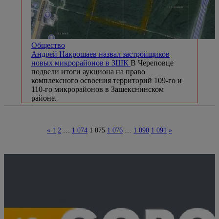
Общество
Андрей Накрошаев назвал застройщиков
новых микрорайонов в ЗШК
В Череповце
подвели итоги аукциона на право
комплексного освоения территорий 109-го и
110-го микрорайонов в Зашекснинском
районе.
«
1
2
…
1 074
1 075
1 076
…
1 090
1 091
»