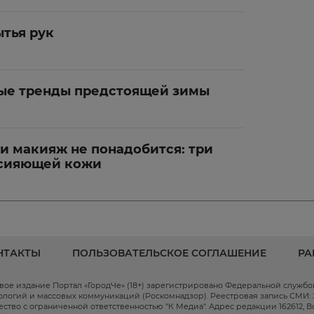
ытья рук
ые тренды предстоящей зимы
и макияж не понадобится: три
 сияющей кожи
НТАКТЫ
ПОЛЬЗОВАТЕЛЬСКОЕ СОГЛАШЕНИЕ
РА
вое издание Портал «ГородЧе» (18+) зарегистрировано Федеральной служб
ологий и массовых коммуникаций (Роскомнадзор). Реестровая запись СМИ: ЭЛ
ство с ограниченной ответственностью "К Медиа". Адрес редакции 162612, Волог