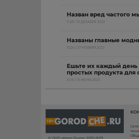
Назван вред частого м
11:28 / 10 ДЕКАБРЯ 2023
Названы главные модн
13:24 / 27 НОЯБРЯ 2023
Ешьте их каждый день 
простых продукта для
10:15 / 13 ИЮНЯ 2023
КО
Сете
техн
Обще
© ООО «Норд Групп» 2020-2023