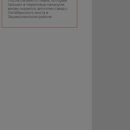
После сильного ливня, который
прошел в Череповце накануне,
вновь оказался затоплен съезд с
Октябрьского моста в
Зашекснинском районе.