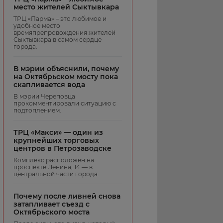
место жителей Сыктывкара
ТРЦ «Парма» – это любимое и
удобное место
времяпрепровождения жителей
Сыктывкара в самом сердце
города.
В мэрии объяснили, почему
на Октябрьском мосту пока
скапливается вода
В мэрии Череповца
прокомментировали ситуацию с
подтоплением.
ТРЦ «Макси» — один из
крупнейших торговых
центров в Петрозаводске
Комплекс расположен на
проспекте Ленина, 14 — в
центральной части города.
Почему после ливней снова
затапливает съезд с
Октябрьского моста