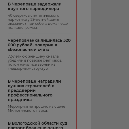
В Череповце задержали
крупного наркодилера
40 свертков синтетического
наркотика у 29-летней дамы
оказались при себе, а дома - еще
полкилограмма.
Череповчанка лишилась 520
000 рублей, поверив в
«безопасный счёт»
72-летнюю женщину снаала
убедили в поверке счетчиков,
потом начались звонки из
«надзорных» структур.
В Череповце наградили
лучших строителей в
преддверии
профессионального
праздника
Мероприятие прошло на сцене
Милютинского парка.
В Вологодской области суд
расторг брак еще одного