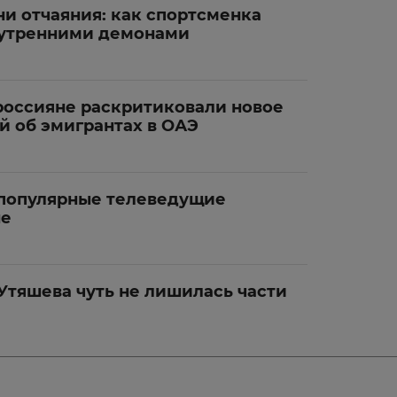
ни отчаяния: как спортсменка
нутренними демонами
россияне раскритиковали новое
й об эмигрантах в ОАЭ
 популярные телеведущие
не
Утяшева чуть не лишилась части