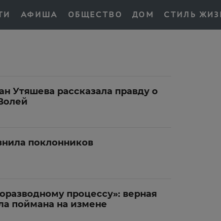
ТИ
АФИША
ОБЩЕСТВО
ДОМ
СТИЛЬ ЖИЗ
сан Утяшева рассказала правду о
 Волей
знила поклонников
коразводному процессу»: верная
ла поймана на измене