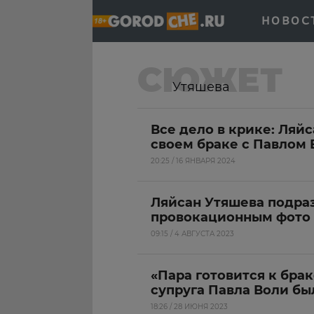
НОВОС
СЮЖЕТ
Утяшева
Все дело в крике: Ляй
своем браке с Павлом
20:25 / 16 ЯНВАРЯ 2024
Ляйсан Утяшева подра
провокационным фото
09:15 / 4 АВГУСТА 2023
«Пара готовится к бра
супруга Павла Воли бы
18:26 / 28 ИЮНЯ 2023