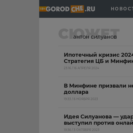
НОВОС
СЮЖЕТ
антон силуанов
Ипотечный кризис 2024
Стратегия ЦБ и Минфи
23:16 / 16 АПРЕЛЯ 2024
В Минфине призвали н
доллара
19:33 / 6 НОЯБРЯ 2023
Идея Силуанова — уда
выступил против онла
19:36 / 3 ОКТЯБРЯ 2023