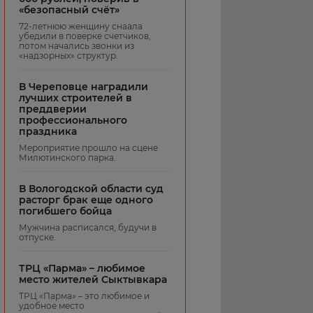
«безопасный счёт»
72-летнюю женщину снаала
убедили в поверке счетчиков,
потом начались звонки из
«надзорных» структур.
В Череповце наградили
лучших строителей в
преддверии
профессионального
праздника
Мероприятие прошло на сцене
Милютинского парка.
В Вологодской области суд
расторг брак еще одного
погибшего бойца
Мужчина расписался, будучи в
отпуске.
ТРЦ «Парма» – любимое
место жителей Сыктывкара
ТРЦ «Парма» – это любимое и
удобное место