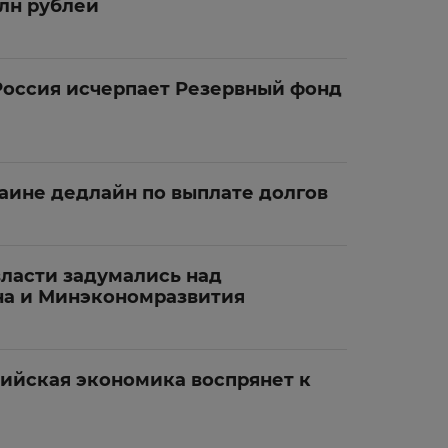
рлн рублей
 Россия исчерпает Резервный фонд
аине дедлайн по выплате долгов
власти задумались над
а и Минэкономразвития
сийская экономика воспрянет к