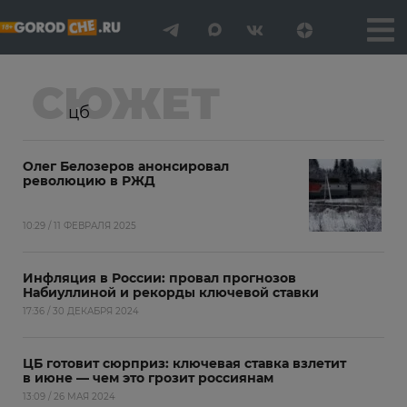
СЮЖЕТ
цб
Олег Белозеров анонсировал
революцию в РЖД
10:29 / 11 ФЕВРАЛЯ 2025
Инфляция в России: провал прогнозов
Набиуллиной и рекорды ключевой ставки
17:36 / 30 ДЕКАБРЯ 2024
ЦБ готовит сюрприз: ключевая ставка взлетит
в июне — чем это грозит россиянам
13:09 / 26 МАЯ 2024