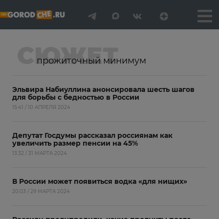
СЮЖЕТ
прожиточный минимум
Эльвира Набиуллина анонсировала шесть шагов
для борьбы с бедностью в России
15:41 / 10 АПРЕЛЯ 2024
Депутат Госдумы рассказал россиянам как
увеличить размер пенсии на 45%
13:32 / 31 МАРТА 2024
В России может появиться водка «для нищих»
20:03 / 29 МАРТА 2024