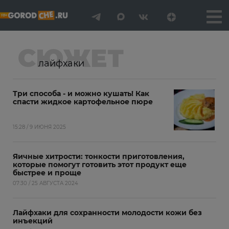
СЮЖЕТ
лайфхаки
Три способа - и можно кушать! Как
спасти жидкое картофельное пюре
15:28 / 9 ИЮНЯ 2025
Яичные хитрости: тонкости приготовления,
которые помогут готовить этот продукт еще
быстрее и проще
07:30 / 25 АВГУСТА 2024
Лайфхаки для сохранности молодости кожи без
инъекций