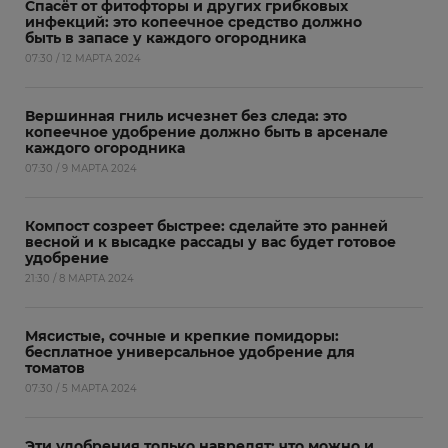
Спасёт от фитофторы и других грибковых
инфекций: это копеечное средство должно
быть в запасе у каждого огородника
07:30 / 12 МАРТА 2024
Вершинная гниль исчезнет без следа: это
копеечное удобрение должно быть в арсенале
каждого огородника
07:30 / 9 МАРТА 2024
Компост созреет быстрее: сделайте это ранней
весной и к высадке рассады у вас будет готовое
удобрение
21:30 / 8 МАРТА 2024
Мясистые, сочные и крепкие помидоры:
бесплатное универсальное удобрение для
томатов
07:30 / 5 МАРТА 2024
Эти удобрения только навредят: что можно и