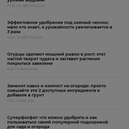
урожай ведрами
07:30 / 30 АВГУСТА 2024
Эффективное удобрение под озимый чеснок:
мало кто знает, а урожайность увеличивается в
3 раза
13:30 / 25 АВГУСТА 2024
Огурцы сделают мощный рывок в рост: этот
настой творит чудеса и заставит растения
покрыться завязями
12:30 / 5 ИЮНЯ 2024
Заменит навоз и компост на огороде: просто
смешайте эти 2 доступных ингредиента и
добавьте в грунт
17:30 / 3 МАЯ 2024
Суперфосфат: что можно удобрить и как
пользоваться самой популярной подкормкой
для сада и огорода