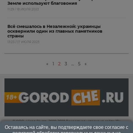
Земле используют благовония
11:29 / 18 ИЮЛЯ 2023
Всё смешалось в Незалежной: украинцы
осквернили один из главных памятников
страны
13:23 / 17 ИЮЛЯ 2023
«
1
2
3
…
5
»
© ООО «Норд Групп» 2020-2023 Возрастная категория сайта: 18+
Оставаясь на сайте, вы подтверждаете свое согласие с
КОНТАКТЫ