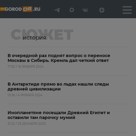
СЮЖЕТ
история
В очередной раз поднят вопрос о переносе
Москвы в Сибирь. Кремль дал четкий ответ
17:50 / 16 ЯНВАРЯ 2024
В Антарктиде прямо во льдах нашли следы
древней цивилизации
13:36 / 4 ЯНВАРЯ 2024
Инопланетяне посещали Древний Египет и
оставили там парочку мумий
21:22 / 29 ДЕКАБРЯ 2023