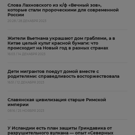
Слова Лахновского из к/ф «Вечный зов»,
которые стали пророческими для современной
России
20:28 / 28 ДЕКАБРЯ 2023
Жители Вьетнама украшают дом граблями, а в
Китае целый культ красной бумаги: что
происходит на Новый год в разных странах
16:03 / 14 ДЕКАБРЯ 2023
Дети мигрантов поедут домой вместе с
родителями: справедливость восторжествовала
16:51 / 12 ДЕКАБРЯ 2023
Славянская цивилизация старше Римской
империи
08:16 / 25 НОЯБРЯ 2023
У Исландии есть план защиты Гриндавика от
разрушительного вулкана — опыт «Северных