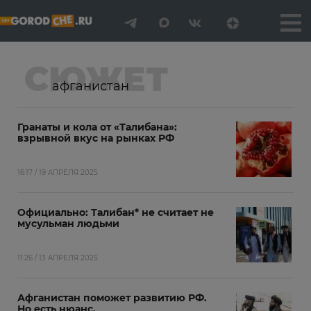
СЮЖЕТ
афганистан
Гранаты и кола от «Талибана»:
взрывной вкус на рынках РФ
16:17 / 19 АПРЕЛЯ 2025
Официально: Талибан* не считает не
мусульман людьми
11:26 / 13 АПРЕЛЯ 2025
Афганистан поможет развитию РФ.
Но есть нюанс.