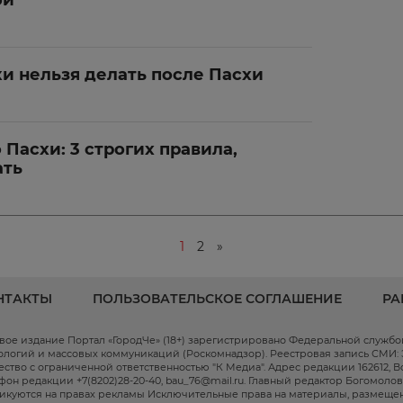
ой
и нельзя делать после Пасхи
 Пасхи: 3 строгих правила,
ать
1
2
»
НТАКТЫ
ПОЛЬЗОВАТЕЛЬСКОЕ СОГЛАШЕНИЕ
РА
вое издание Портал «ГородЧе» (18+) зарегистрировано Федеральной служб
ологий и массовых коммуникаций (Роскомнадзор). Реестровая запись СМИ: ЭЛ
ство с ограниченной ответственностью "К Медиа". Адрес редакции 162612, Волог
фон редакции +7(8202)28-20-40, bau_76@mail.ru. Главный редактор Богомоло
икуются на правах рекламы Исключительные права на материалы, размещен