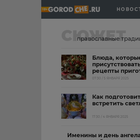
НОВОС
СЮЖЕТ
православные тради
Блюда, которы
присутствоват
рецепты приго
07:30 / 5 ЯНВАРЯ 2025
Как подготовит
встретить све
17:30 / 4 ЯНВАРЯ 2025
Именины и день ангела