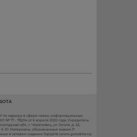
БОТА
ой по надзору в сфере связи, информационных
 № 77 - 78204 от 6 апреля 2020 года. Учредитель:
одская обл., г. Череповец, ул. Гоголя, д. 43,
в А. Ю. Материалы, обозначенные знаком Р
ные в сетевом издании ГородЧе (www.gorodche.ru)